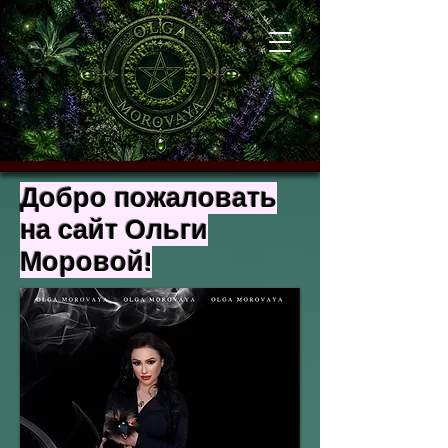
Добро пожаловать
на сайт Ольги
Моровой!