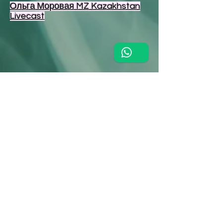
Ольга Моровая MZ Kazakhstan
Livecast
персона MUZZONE Ольга
Моровая